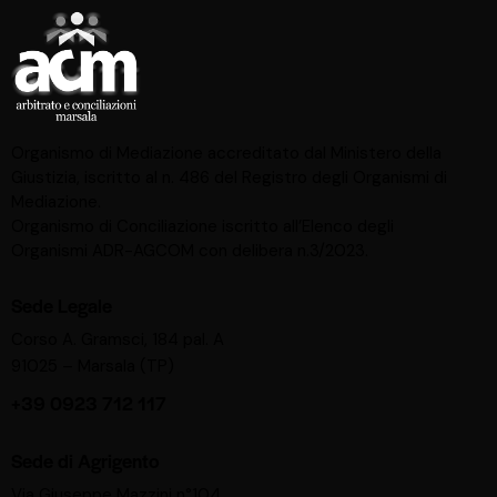
Organismo di Mediazione accreditato dal Ministero della
Giustizia, iscritto al n. 486 del Registro degli Organismi di
Mediazione.
Organismo di Conciliazione iscritto all’Elenco degli
Organismi ADR-AGCOM con delibera n.3/2023.
Sede Legale
Corso A. Gramsci, 184 pal. A
91025 – Marsala (TP)
+39 0923 712 117
Sede di Agrigento
Via Giuseppe Mazzini n°104