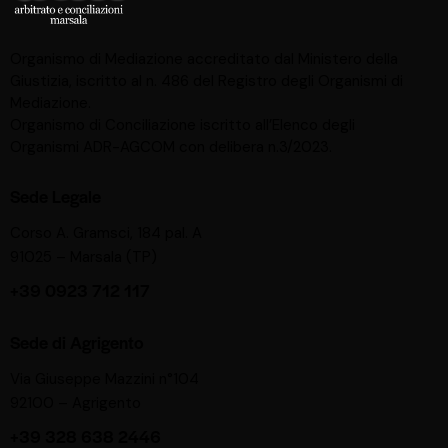
Organismo di Mediazione accreditato dal Ministero della
Giustizia, iscritto al n. 486 del Registro degli Organismi di
Mediazione.
Organismo di Conciliazione iscritto all’Elenco degli
Organismi ADR-AGCOM con delibera n.3/2023.
Sede Legale
Corso A. Gramsci, 184 pal. A
91025 – Marsala (TP)
+39 0923 712 117
Sede di Agrigento
Via Giuseppe Mazzini n°104
92100 – Agrigento
+39 328 638 2446